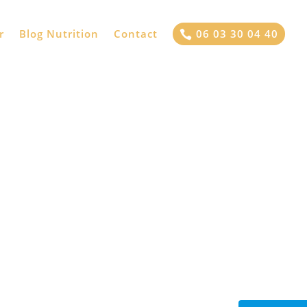
[articles_autres]
r
Blog Nutrition
Contact
06 03 30 04 40
