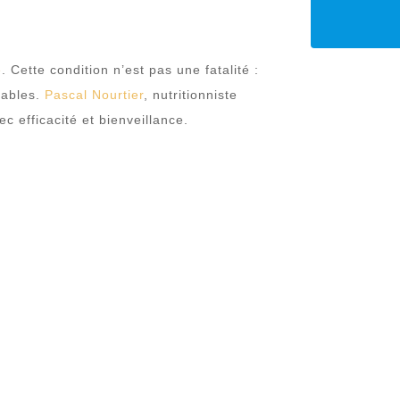
é
. Cette condition n’est pas une fatalité :
rables.
Pascal Nourtier
, nutritionniste
c efficacité et bienveillance.
2 : Un risque
nté
IMC
supérieur à 35, indiquant une
qui impacte le bon fonctionnement de
e nombreuses complications :
n du glucose sanguin.
 l’hypertension artérielle et