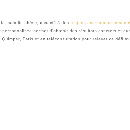
e la maladie obèse, associé à des
risques accrus pour la sant
 personnalisée permet d’obtenir des résultats concrets et du
uimper, Paris et en téléconsultation pour relever ce défi ave
L’obésité de type 
majeur pour la sa
L’obésité de type 2 se caractérise par un
accumulation excessive de masse grasse 
l’organisme. Ce stade avancé expose à d
Diabète de type 2
, qui altère la gestio
Maladies cardiovasculaires
, telles que