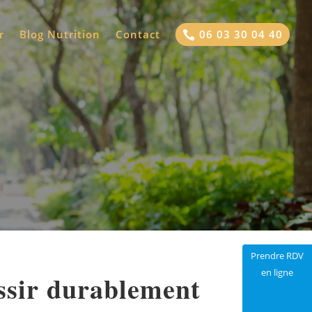
r
Blog Nutrition
Contact
06 03 30 04 40

Prendre RDV
en ligne
ussir durablement