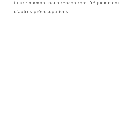
future maman, nous rencontrons fréquemment
d’autres préoccupations.
LE CONTRÔLE DU POIDS
En début de grossesse, le rétablissement de
l’équilibre alimentaire permet à la femme
enceinte de répondre aux besoins nutritionnels