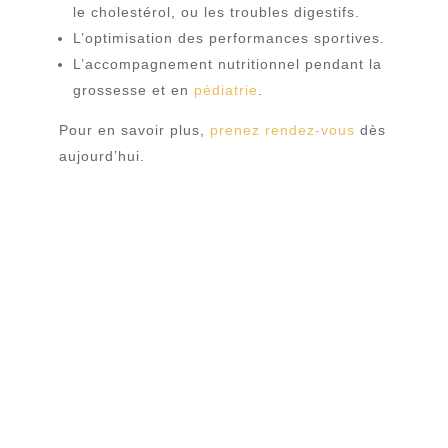
le cholestérol, ou les troubles digestifs.
L’optimisation des performances sportives.
L’accompagnement nutritionnel pendant la
grossesse et en
pédiatrie
.
Pour en savoir plus,
prenez
rendez
-vous
dès
aujourd’hui.
PASCAL NOURTIER

06 03 30 04 40
TÉLÉPHONE SECRÉTARIAT

06 16 13 14 07
EMAIL
