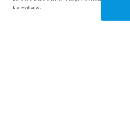
bienveillante.
LES MICROANGIOPATHIES LIÉES AU DIABÈTE
Les microangiopathies désignent les atteintes
des petits vaisseaux sanguins, directement liées
à une glycémie élevée et mal contrôlée. Ces