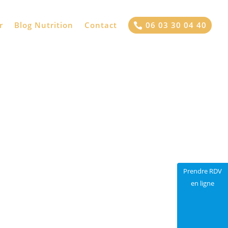
[articles_autres]
r
Blog Nutrition
Contact
06 03 30 04 40

Prendre RDV
en ligne