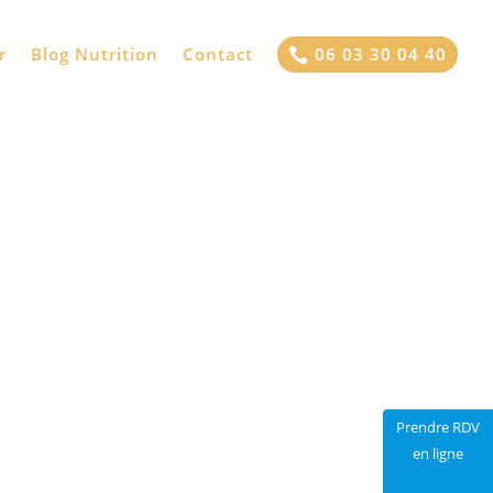
[articles_autres]
r
Blog Nutrition
Contact
06 03 30 04 40

Prendre RDV
en ligne