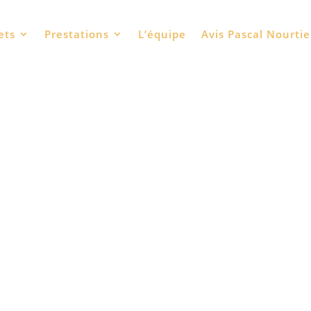
 des stratégies alimentaires
ets
Prestations
L’équipe
Avis Pascal Nourtie