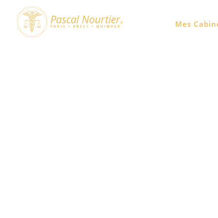
Prévenir le grignotage avec
Mes Cabin