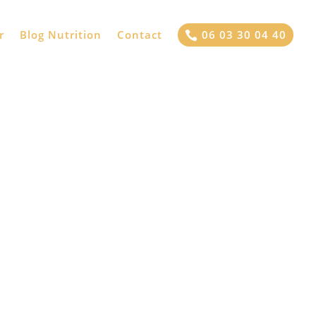
[articles_autres]
r
Blog Nutrition
Contact
06 03 30 04 40
